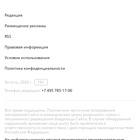
Редакция
Размещение рекламы
RSS
Правовая информация
Условия использования
Политика конфиденциальности
ferra.ru, 2026 г.
18+
Телефон редакции:
+7 495 785-17-00
Все права защищены. Полное или частичное копирование
материалов Сайта в коммерческих целях разрешено только с
письменного разрешения владельца Сайта. В случае обнаружения
нарушений, виновные лица могут быть привлечены к
ответственности в соответствии с действующим законодательством
Российской Федерации.
На информационном ресурсе применяются рекомендательные