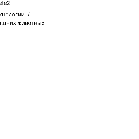
ele2
ехнологии
/
машних животных