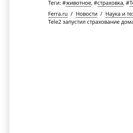
Теги:
#
животное
,
#
страховка
,
#
T
Ferra.ru
/
Новости
/
Наука и т
Tele2 запустил страхование до