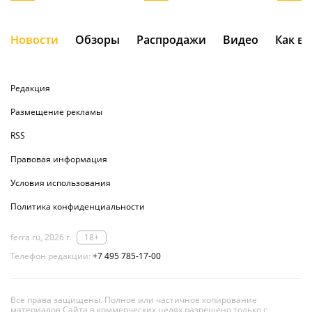
Новости
Обзоры
Распродажи
Видео
Как в
Редакция
Размещение рекламы
RSS
Правовая информация
Условия использования
Политика конфиденциальности
ferra.ru, 2026 г.
18+
Телефон редакции:
+7 495 785-17-00
Все права защищены. Полное или частичное копирование
материалов Сайта в коммерческих целях разрешено только с