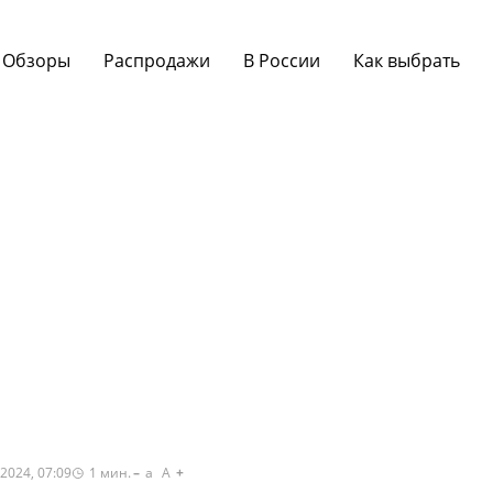
Обзоры
Распродажи
В России
Как выбрать
2024, 07:09
1
мин.
a
A