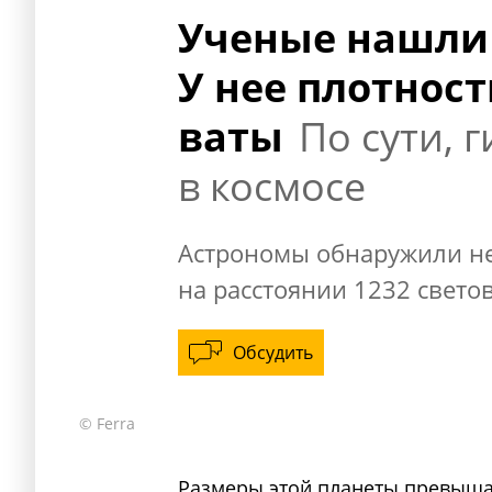
Ученые нашли 
У нее плотност
ваты
По сути, 
в космосе
Астрономы обнаружили н
на расстоянии 1232 светов
Обсудить
© Ferra
Размеры этой планеты превыша