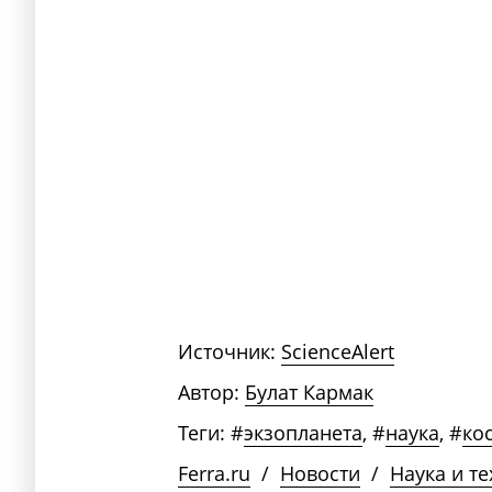
Источник:
ScienceAlert
Автор:
Булат Кармак
Теги:
#
экзопланета
,
#
наука
,
#
ко
Ferra.ru
/
Новости
/
Наука и т