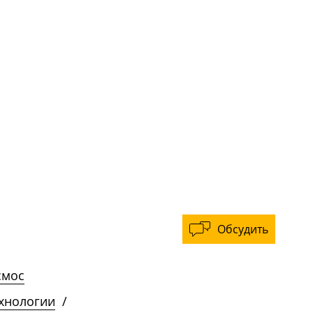
Обсудить
смос
ехнологии
/