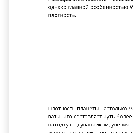
однако главной особенностью W
плотность.
Плотность планеты настолько м
ваты, что составляет чуть боле
находку с одуванчиком, увелич
лучше представить ее структуру