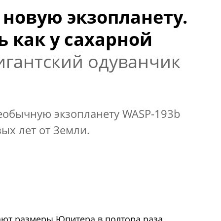
новую экзопланету.
ь как у сахарной
гигантский одуванчик
еобычную экзопланету WASP-193b
ых лет от Земли.
ют размеры Юпитера в полтора раза,