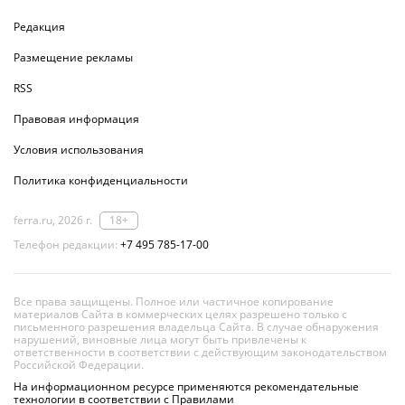
Редакция
Размещение рекламы
RSS
Правовая информация
Условия использования
Политика конфиденциальности
ferra.ru, 2026 г.
18+
Телефон редакции:
+7 495 785-17-00
Все права защищены. Полное или частичное копирование
материалов Сайта в коммерческих целях разрешено только с
письменного разрешения владельца Сайта. В случае обнаружения
нарушений, виновные лица могут быть привлечены к
ответственности в соответствии с действующим законодательством
Российской Федерации.
На информационном ресурсе применяются рекомендательные
технологии в соответствии с Правилами