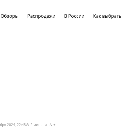
Обзоры
Распродажи
В России
Как выбрать
бря 2024, 22:48
2
мин.
a
A