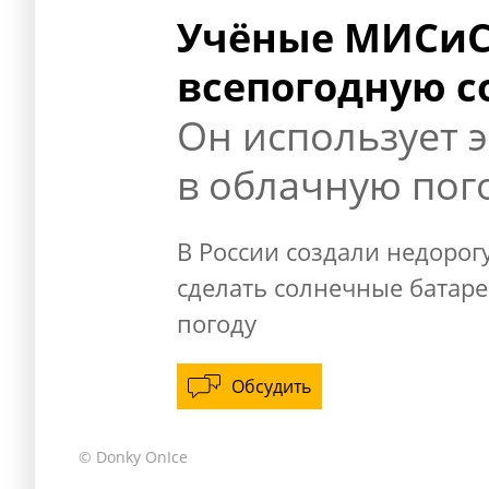
Учёные МИСиС
всепогодную с
Он использует 
в облачную пог
В России создали недорог
сделать солнечные батар
погоду
Обсудить
© Donky OnIce