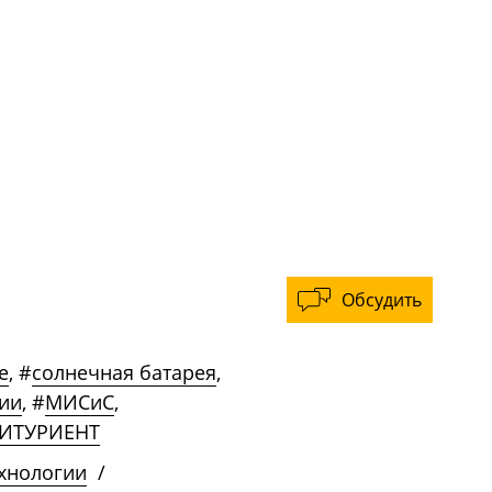
Обсудить
е
,
#
солнечная батарея
,
ии
,
#
МИСиС
,
ИТУРИЕНТ
ехнологии
/