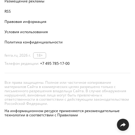
Размещение рекламы
RSS
Правовая информация
Условия использования
Политика конфиденциальности
ferra.ru, 2026 г.
18+
Телефон редакции:
+7 495 785-17-00
Все права защищены. Полное или частичное копирование
материалов Сайта в коммерческих целях разрешено только с
письменного разрешения владельца Сайта. В случае обнаружения
нарушений, виновные лица могут быть привлечены к
ответственности в соответствии с действующим законодательством
Российской Федерации.
На информационном ресурсе применяются рекомендательные
технологии в соответствии с Правилами