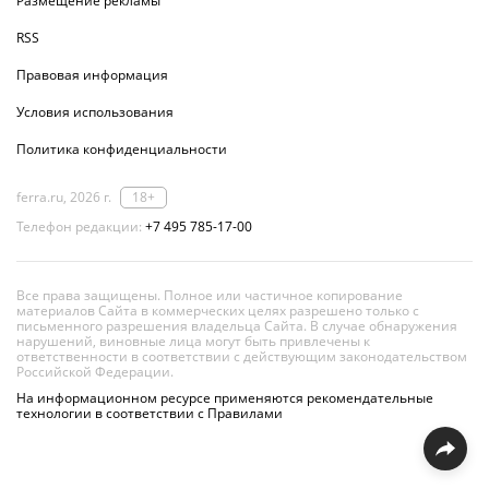
Размещение рекламы
RSS
Правовая информация
Условия использования
Политика конфиденциальности
ferra.ru, 2026 г.
18+
Телефон редакции:
+7 495 785-17-00
Все права защищены. Полное или частичное копирование
материалов Сайта в коммерческих целях разрешено только с
письменного разрешения владельца Сайта. В случае обнаружения
нарушений, виновные лица могут быть привлечены к
ответственности в соответствии с действующим законодательством
Российской Федерации.
На информационном ресурсе применяются рекомендательные
технологии в соответствии с Правилами