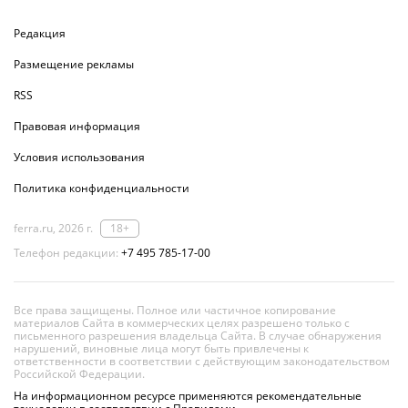
Редакция
Размещение рекламы
RSS
Правовая информация
Условия использования
Политика конфиденциальности
ferra.ru, 2026 г.
18+
Телефон редакции:
+7 495 785-17-00
Все права защищены. Полное или частичное копирование
материалов Сайта в коммерческих целях разрешено только с
письменного разрешения владельца Сайта. В случае обнаружения
нарушений, виновные лица могут быть привлечены к
ответственности в соответствии с действующим законодательством
Российской Федерации.
На информационном ресурсе применяются рекомендательные