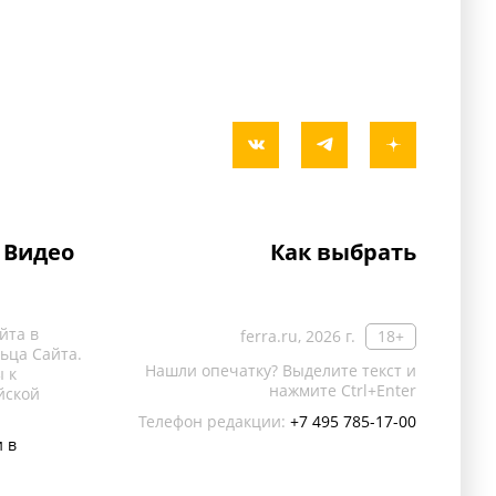
Видео
Как выбрать
йта в
ferra.ru, 2026 г.
18+
ьца Сайта.
Нашли опечатку? Выделите текст и
 к
нажмите Ctrl+Enter
йской
Телефон редакции:
+7 495 785-17-00
 в