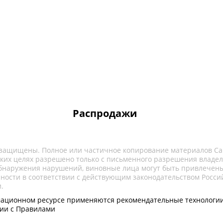
Распродажи
 защищены. Полное или частичное копирование материалов Са
ких целях разрешено только с письменного разрешения владел
обнаружения нарушений, виновные лица могут быть привлечены
нности в соответствии с действующим законодательством Росси
.
ационном ресурсе применяются рекомендательные технологии
вии с Правилами