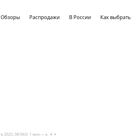
Обзоры
Распродажи
В России
Как выбрать
а 2025, 08:56
1
мин.
a
A