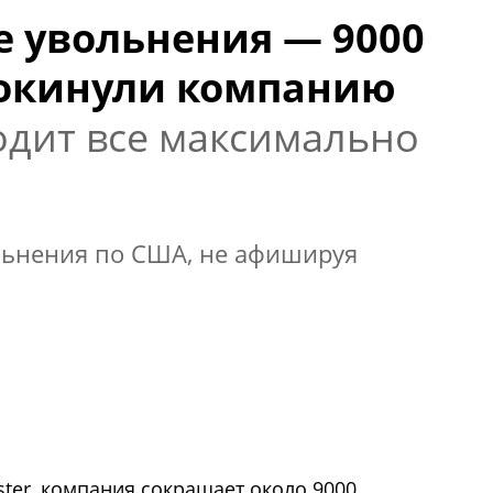
е увольнения — 9000
покинули компанию
дит все максимально
льнения по США, не афишируя
ter, компания сокращает около 9000