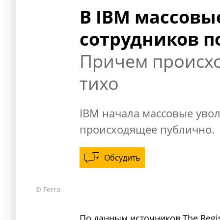
В IBM массовы
сотрудников 
Причем происхо
тихо
IBM начала массовые уво
происходящее публично.
Обсудить
© Ferra
По данным источников The Regis