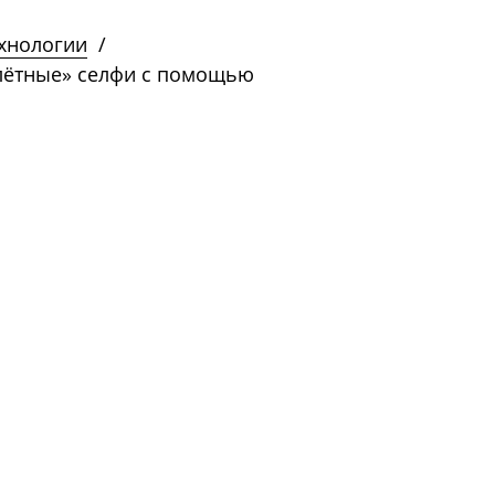
ехнологии
/
олётные» селфи с помощью