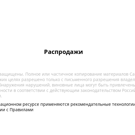
Распродажи
 защищены. Полное или частичное копирование материалов Са
ких целях разрешено только с письменного разрешения владел
обнаружения нарушений, виновные лица могут быть привлечены
нности в соответствии с действующим законодательством Росси
.
ационном ресурсе применяются рекомендательные технологии
вии с Правилами