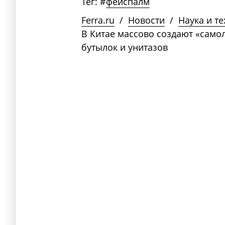
Тег:
#
фейспалм
Ferra.ru
/
Новости
/
Наука и т
В Китае массово создают «сам
бутылок и унитазов