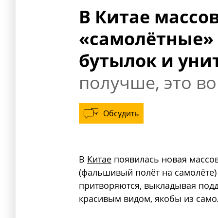
В Китае массо
«самолётные»
бутылок и уни
получше, это в
Обсудить
В
Китае
появилась новая массова
(фальшивый полёт на самолёте)
притворяются, выкладывая под
красивым видом, якобы из само