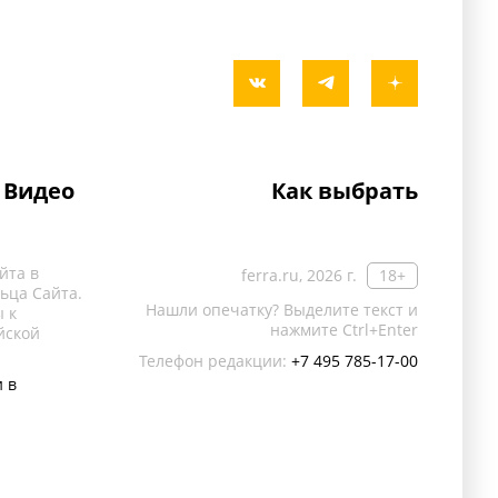
Видео
Как выбрать
йта в
ferra.ru, 2026 г.
18+
ьца Сайта.
Нашли опечатку? Выделите текст и
 к
нажмите Ctrl+Enter
йской
Телефон редакции:
+7 495 785-17-00
 в