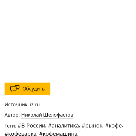
Обсудить
Источник:
iz.ru
Автор:
Николай Шелофастов
#
В России
,
#
аналитика
,
#
рынок
,
#
кофе
,
Теги:
#
кофеварка
,
#
кофемашина
,