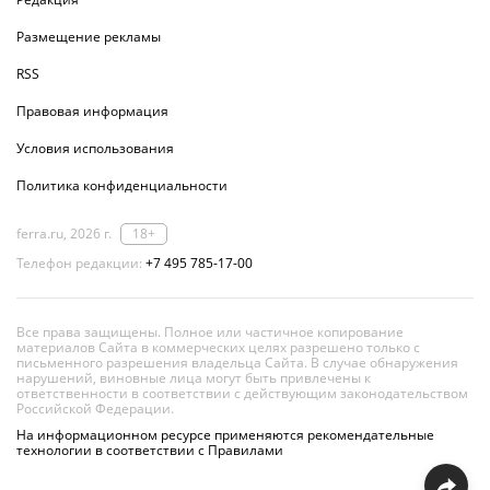
Размещение рекламы
RSS
Правовая информация
Условия использования
Политика конфиденциальности
ferra.ru, 2026 г.
18+
Телефон редакции:
+7 495 785-17-00
Все права защищены. Полное или частичное копирование
материалов Сайта в коммерческих целях разрешено только с
письменного разрешения владельца Сайта. В случае обнаружения
нарушений, виновные лица могут быть привлечены к
ответственности в соответствии с действующим законодательством
Российской Федерации.
На информационном ресурсе применяются рекомендательные
технологии в соответствии с Правилами