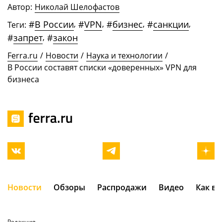
Автор:
Николай Шелофастов
#
В России
,
#
VPN
,
#
бизнес
,
#
санкции
,
Теги:
#
запрет
,
#
закон
Ferra.ru
/
Новости
/
Наука и технологии
/
В России составят списки «доверенных» VPN для
бизнеса
Новости
Обзоры
Распродажи
Видео
Как в
Редакция