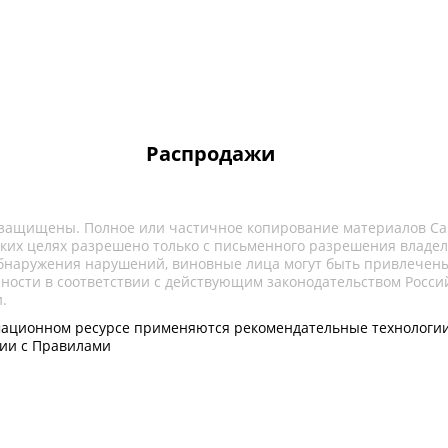
Распродажи
 защищены. Полное или частичное копирование материалов Са
ких целях разрешено только с письменного разрешения владел
обнаружения нарушений, виновные лица могут быть привлечены
нности в соответствии с действующим законодательством Росси
.
ационном ресурсе применяются рекомендательные технологии
вии с Правилами