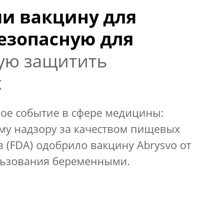
и вакцину для
езопасную для
ую защитить
х
е событие в сфере медицины:
му надзору за качеством пищевых
 (FDA) одобрило вакцину Abrysvo от
ользования беременными.