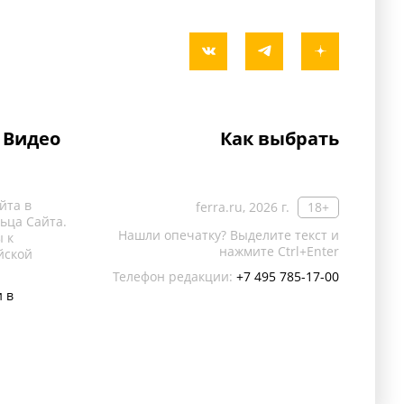
Видео
Как выбрать
йта в
ferra.ru, 2026 г.
18+
ьца Сайта.
Нашли опечатку? Выделите текст и
 к
нажмите Ctrl+Enter
йской
Телефон редакции:
+7 495 785-17-00
 в