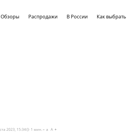
Обзоры
Распродажи
В России
Как выбрать
ста 2023, 15:34
1
мин.
a
A