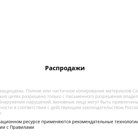
Распродажи
 защищены. Полное или частичное копирование материалов Са
ких целях разрешено только с письменного разрешения владел
обнаружения нарушений, виновные лица могут быть привлечены
нности в соответствии с действующим законодательством Росси
.
ационном ресурсе применяются рекомендательные технологии
вии с Правилами