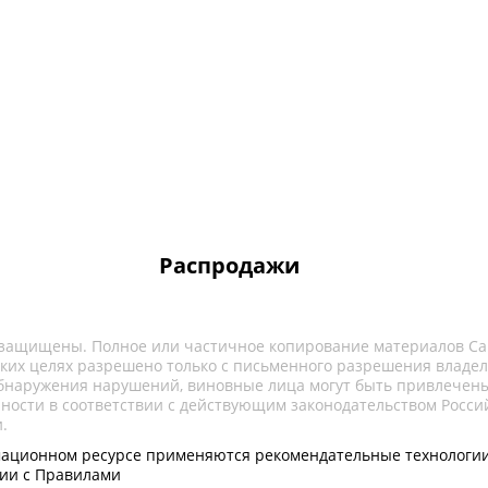
Распродажи
 защищены. Полное или частичное копирование материалов Са
ких целях разрешено только с письменного разрешения владел
обнаружения нарушений, виновные лица могут быть привлечены
нности в соответствии с действующим законодательством Росси
.
ационном ресурсе применяются рекомендательные технологии
вии с Правилами