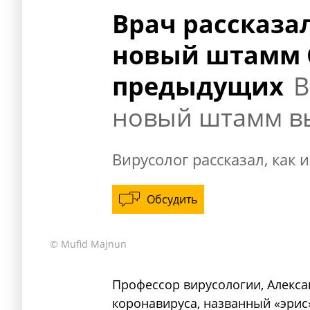
Врач рассказа
новый штамм C
предыдущих
В
новый штамм в
Вирусолог рассказал, как 
Обсудить
© Mufid Majnun
Профессор вирусологии, Алекса
коронавируса, названный «эрис