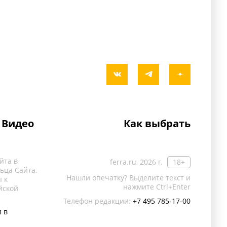
Видео
Как выбрать
йта в
ferra.ru, 2026 г.
18+
ьца Сайта.
Нашли опечатку? Выделите текст и
 к
нажмите Ctrl+Enter
йской
Телефон редакции:
+7 495 785-17-00
 в