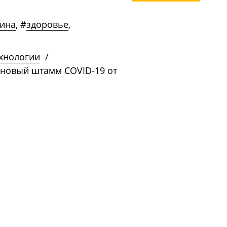
ина
,
#
здоровье
,
ехнологии
/
я новый штамм COVID-19 от