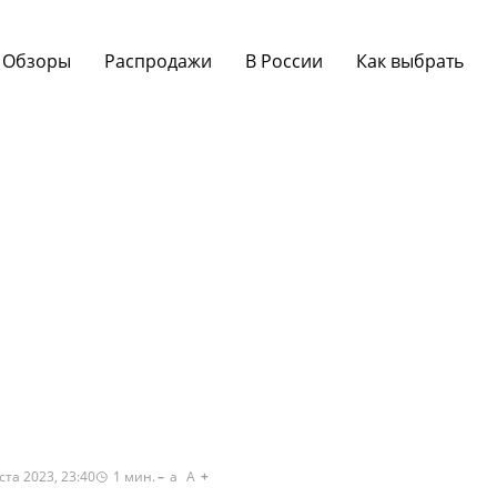
Обзоры
Распродажи
В России
Как выбрать
ста 2023, 23:40
1
мин.
a
A