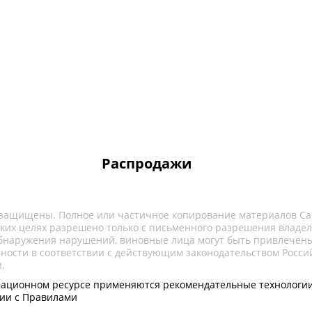
Распродажи
 защищены. Полное или частичное копирование материалов Са
ких целях разрешено только с письменного разрешения владел
обнаружения нарушений, виновные лица могут быть привлечены
нности в соответствии с действующим законодательством Росси
.
ационном ресурсе применяются рекомендательные технологии
вии с Правилами