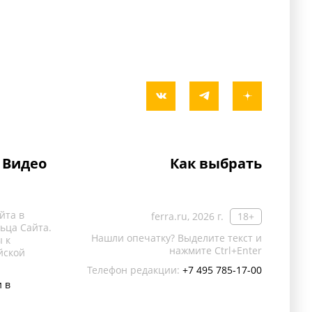
Видео
Как выбрать
йта в
ferra.ru, 2026 г.
18+
ьца Сайта.
Нашли опечатку? Выделите текст и
 к
нажмите Ctrl+Enter
йской
Телефон редакции:
+7 495 785-17-00
 в