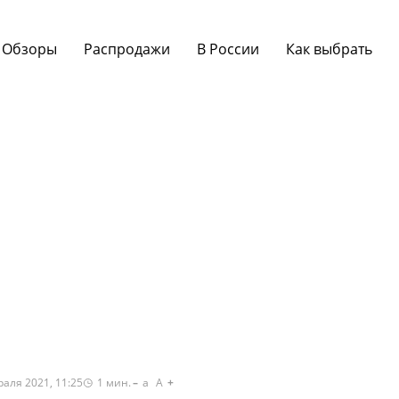
Обзоры
Распродажи
В России
Как выбрать
раля 2021, 11:25
1
мин.
a
A