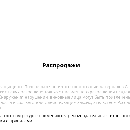
Распродажи
 защищены. Полное или частичное копирование материалов Са
ких целях разрешено только с письменного разрешения владел
обнаружения нарушений, виновные лица могут быть привлечены
нности в соответствии с действующим законодательством Росси
.
ационном ресурсе применяются рекомендательные технологии
вии с Правилами