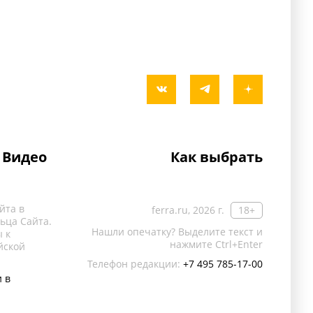
Видео
Как выбрать
йта в
ferra.ru, 2026 г.
18+
ьца Сайта.
Нашли опечатку? Выделите текст и
 к
нажмите Ctrl+Enter
йской
Телефон редакции:
+7 495 785-17-00
 в