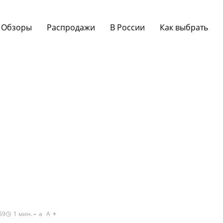
Обзоры
Распродажи
В России
Как выбрать
59
1
мин.
a
A