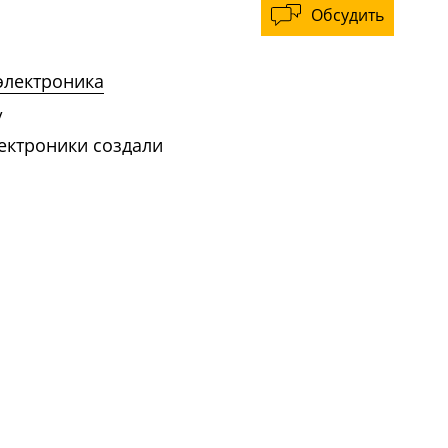
Обсудить
электроника
/
ектроники создали