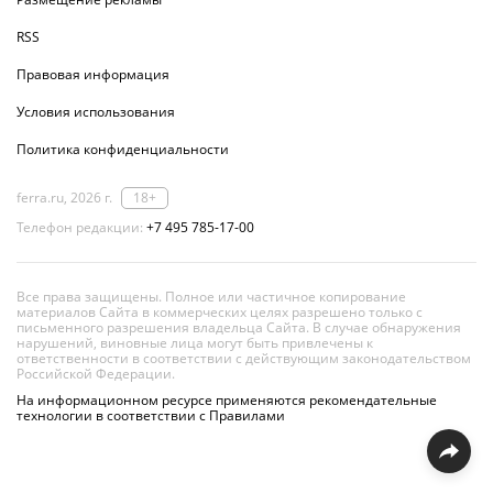
RSS
Правовая информация
Условия использования
Политика конфиденциальности
ferra.ru, 2026 г.
18+
Телефон редакции:
+7 495 785-17-00
Все права защищены. Полное или частичное копирование
материалов Сайта в коммерческих целях разрешено только с
письменного разрешения владельца Сайта. В случае обнаружения
нарушений, виновные лица могут быть привлечены к
ответственности в соответствии с действующим законодательством
Российской Федерации.
На информационном ресурсе применяются рекомендательные
технологии в соответствии с Правилами