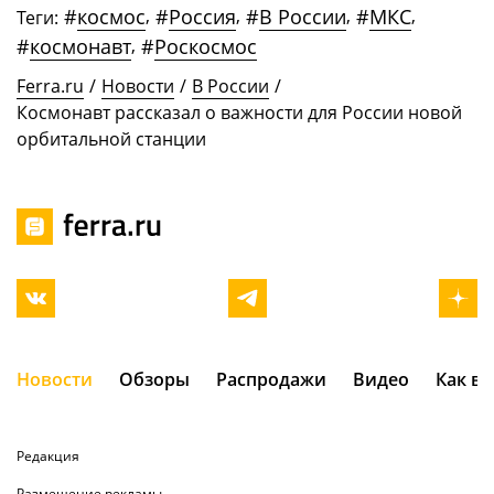
#
космос
,
#
Россия
,
#
В России
,
#
МКС
,
Теги:
#
космонавт
,
#
Роскосмос
Ferra.ru
/
Новости
/
В России
/
Космонавт рассказал о важности для России новой
орбитальной станции
Новости
Обзоры
Распродажи
Видео
Как в
Редакция
Размещение рекламы