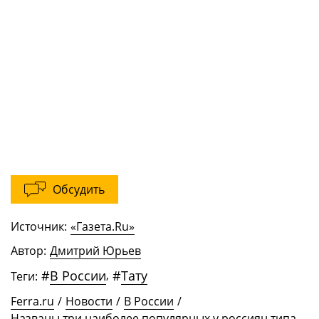
Обсудить
Источник:
«Газета.Ru»
Автор:
Дмитрий Юрьев
#
В России
,
#
Тату
Теги:
Ferra.ru
/
Новости
/
В России
/
Названы три наиболее популярных у россиян типа