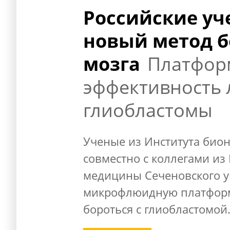
Российские уч
новый метод б
мозга
Платфор
эффективность 
глиобластомы
Ученые из Института био
совместно с коллегами из
медицины Сеченовского у
микрофлюидную платформу
бороться с глиобластомой