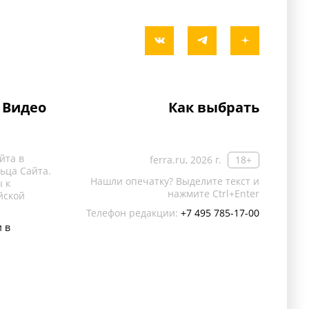
Видео
Как выбрать
йта в
ferra.ru, 2026 г.
18+
ьца Сайта.
Нашли опечатку? Выделите текст и
 к
нажмите Ctrl+Enter
йской
Телефон редакции:
+7 495 785-17-00
 в