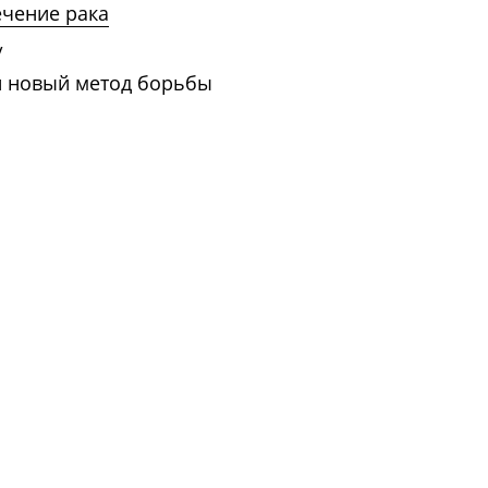
ечение рака
/
и новый метод борьбы