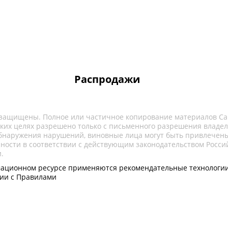
Распродажи
 защищены. Полное или частичное копирование материалов Са
ких целях разрешено только с письменного разрешения владел
обнаружения нарушений, виновные лица могут быть привлечены
нности в соответствии с действующим законодательством Росси
.
ационном ресурсе применяются рекомендательные технологии
вии с Правилами