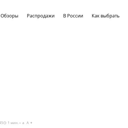
Обзоры
Распродажи
В России
Как выбрать
45
1
мин.
a
A