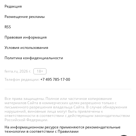
Редакция
Размещение рекламы
RSS
Правовая информация
Условия использования
Политика конфиденциальности
ferra.ru, 2026 г.
18+
Телефон редакции:
+7 495 785-17-00
Все права защищены. Полное или частичное копирование
материалов Сайта в коммерческих целях разрешено только с
письменного разрешения владельца Сайта. В случае обнаружения
нарушений, виновные лица могут быть привлечены к
ответственности в соответствии с действующим законодательством
Российской Федерации.
На информационном ресурсе применяются рекомендательные
технологии в соответствии с Правилами