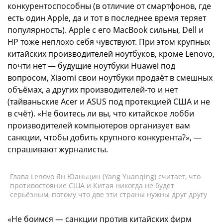
конкурентоспособны (в отличие от смартфонов, где
есть один Apple, да и тот в последнее время теряет
популярность). Apple с его MacBook сильны, Dell и
HP тоже неплохо себя чувствуют. При этом крупных
китайских производителей ноутбуков, кроме Lenovo,
почти нет — будущие ноутбуки Huawei под
вопросом, Xiaomi свои ноутбуки продаёт в смешных
объёмах, а других производителей-то и нет
(тайваньские Acer и ASUS под протекцией США и не
в счёт). «Не боитесь ли вы, что китайское лобби
производителей компьютеров организует вам
санкции, чтобы добить крупного конкурента?», —
спрашивают журналисты.
Глава Lenovo Ян Юаньцин (Yang Yuanqing) считает, что
противостояние США и Китая никогда не будет
серьёзным, потому что две эти страны нужны друг другу
«Не боимся — санкции против китайских фирм