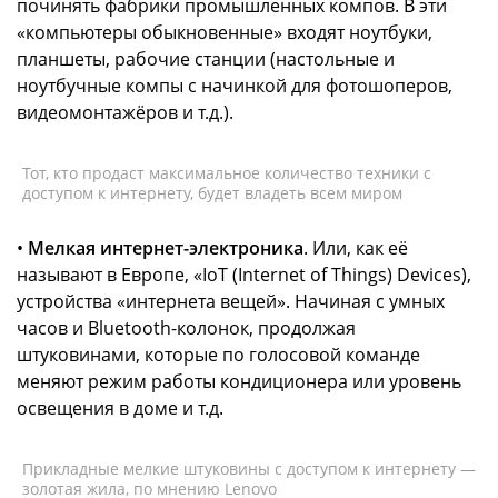
починять фабрики промышленных компов. В эти
«компьютеры обыкновенные» входят ноутбуки,
планшеты, рабочие станции (настольные и
ноутбучные компы с начинкой для фотошоперов,
видеомонтажёров и т.д.).
Тот, кто продаст максимальное количество техники с
доступом к интернету, будет владеть всем миром
•
Мелкая интернет-электроника
. Или, как её
называют в Европе, «IoT (Internet of Things) Devices),
устройства «интернета вещей». Начиная с умных
часов и Bluetooth-колонок, продолжая
штуковинами, которые по голосовой команде
меняют режим работы кондиционера или уровень
освещения в доме и т.д.
Прикладные мелкие штуковины с доступом к интернету —
золотая жила, по мнению Lenovo