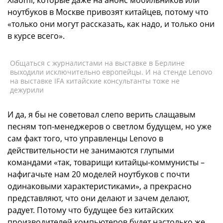
Xiaomi, которые даже на анонс мобильников или
ноутбуков в Москве привозят китайцев, потому что
«только они могут рассказать, как надо, и только они
в курсе всего».
Общаться с журналистами на выставке в Берлине
выходили исключительно европейцы. И на стенде Lenovo
на выставке IFA китайские консультанты тоже не
дежурили
И да, я бы не советовал слепо верить слащавым
песням топ-менеджеров о светлом будущем, но уже
сам факт того, что управленцы Lenovo в
действительности не занимаются глупыми
командами «так, товарищи китайцы-коммунисты –
нафигачьте нам 20 моделей ноутбуков с почти
одинаковыми характеристиками», а прекрасно
представляют, что они делают и зачем делают,
радует. Потому что будущее без китайских
производителей компьютеров будет настолько же