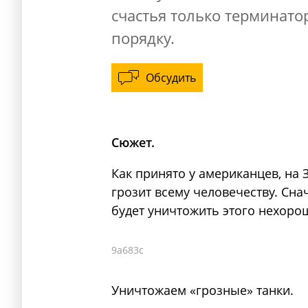
счастья только терминатор
порядку.
Обсудить
Сюжет.
Как принято у американцев, на 
грозит всему человечеству. Сн
будет уничтожить этого нехоро
9a683c
Уничтожаем «грозные» танки.