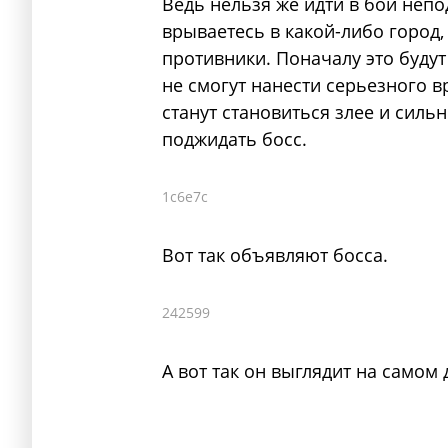
Ведь нельзя же идти в бой непо
врываетесь в какой-либо город
противники. Поначалу это буду
не смогут нанести серьезного в
станут становиться злее и сильн
поджидать босс.
1c6e7c
Вот так объявляют босса.
242599
А вот так он выглядит на самом 