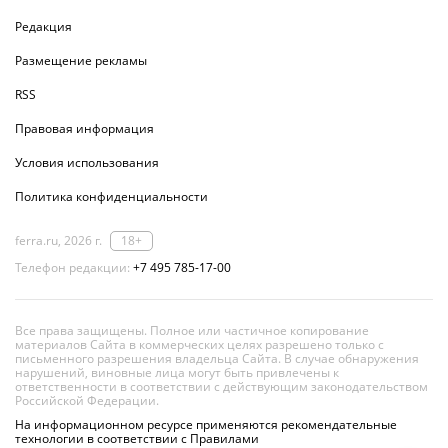
Редакция
Размещение рекламы
RSS
Правовая информация
Условия использования
Политика конфиденциальности
ferra.ru, 2026 г.
18+
Телефон редакции:
+7 495 785-17-00
Все права защищены. Полное или частичное копирование
материалов Сайта в коммерческих целях разрешено только с
письменного разрешения владельца Сайта. В случае обнаружения
нарушений, виновные лица могут быть привлечены к
ответственности в соответствии с действующим законодательством
Российской Федерации.
На информационном ресурсе применяются рекомендательные
технологии в соответствии с Правилами