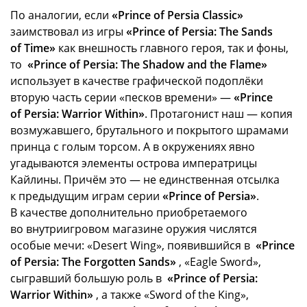
По аналогии, если
«Prince of Persia Classic»
заимствовал из игры
«Prince of Persia: The Sands
of Time»
как внешность главного героя, так и фоны,
то
«Prince of Persia: The Shadow and the Flame»
использует в качестве графической подоплёки
вторую часть серии «песков времени» —
«Prince
of Persia: Warrior Within»
. Протагонист наш — копия
возмужавшего, брутального и покрытого шрамами
принца с голым торсом. А в окружениях явно
угадываются элементы острова императрицы
Кайлины. Причём это — не единственная отсылка
к предыдущим играм серии
«Prince of Persia»
.
В качестве дополнительно приобретаемого
во внутриигровом магазине оружия числятся
особые мечи: «Desert Wing», появившийся в
«Prince
of Persia: The Forgotten Sands»
, «Eagle Sword»,
сыгравший большую роль в
«Prince of Persia:
Warrior Within»
, а также «Sword of the King»,