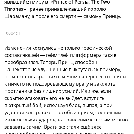
явившийся миру в
«Prince of Persia: The Two
Thrones»
, ранее принадлежавший королю
Шараману, а после его смерти — самому Принцу.
0084c4
Изменения коснулись не только графической
составляющей — геймплей платформера также
преобразился. Теперь Принц способен
на некоторые улучшенные выкрутасы: к примеру,
он может подкрасться с мечом наперевес со спины
к ничего не подозревающему врагу и заколоть
противника без лишних усилий. Или же, если
скрытно атаковать его не выйдет, вступить
в открытый бой, используя блок, выпад, а при
удачной контратаке — особый приём, состоящий
из нескольких ударов, направление которым можно
задавать самим. Враги же стали ещё злее
и разнообразнее — стражники, скелеты, летающие