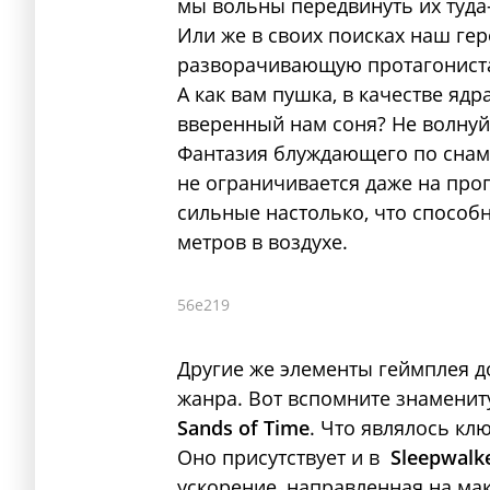
мы вольны передвинуть их туда
Или же в своих поисках наш гер
разворачивающую протагониста 
А как вам пушка, в качестве яд
вверенный нам соня? Не волнуй
Фантазия блуждающего по снам (
не ограничивается даже на про
сильные настолько, что способ
метров в воздухе.
56e219
Другие же элементы геймплея 
жанра. Вот вспомните знаменит
Sands of Time
. Что являлось к
Оно присутствует и в
Sleepwalke
ускорение, направленная на м