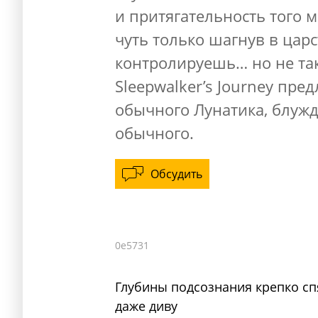
и притягательность того 
чуть только шагнув в цар
контролируешь… но не так
Sleepwalker’s Journey пред
обычного Лунатика, блужд
обычного.
Обсудить
0e5731
Глубины подсознания крепко с
даже диву