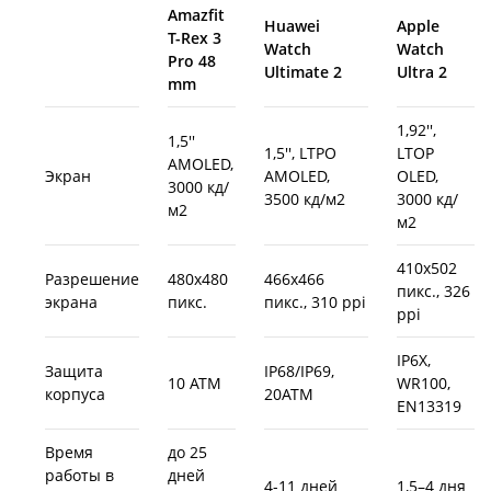
Amazfit
Huawei
Apple
T-Rex 3
Watch
Watch
Pro 48
Ultimate 2
Ultra 2
mm
1,92'',
1,5''
1,5'', LTPO
LTOP
AMOLED,
Экран
AMOLED,
OLED,
3000 кд/
3500 кд/м2
3000 кд/
м2
м2
410x502
Разрешение
480х480
466x466
пикс., 326
экрана
пикс.
пикс., 310 ppi
ppi
IP6X,
Защита
IP68/IP69,
10 ATM
WR100,
корпуса
20ATM
EN13319
Время
до 25
работы в
дней
4-11 дней
1,5–4 дня