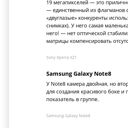
19 мегапикселей — это прилично
— единственный из флагманов с
«двуглазые» конкуренты исполь
снимках). У него самая маленька
него! — нет оптической стабил
матрицы компенсировать отсутс
Sony Xperia XZ1
Samsung Galaxy Note8
У Note8 камера двойная, но вт
для создания красивого боке и п
показатель в группе.
Samsung Galaxy Note8