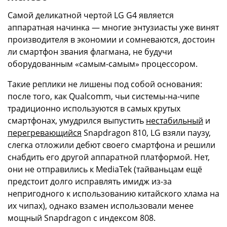
Самой деликатной чертой LG G4 является
аппаратная начинка — многие энтузиасты уже винят
производителя в экономии и сомневаются, достоин
ли смартфон звания флагмана, не будучи
оборудованным «самым-самым» процессором.
Такие реплики не лишены под собой основания:
после того, как Qualcomm, чьи системы-на-чипе
традиционно используются в самых крутых
смартфонах, умудрился выпустить
нестабильный
и
перегревающийся
Snapdragon 810, LG взяли паузу,
слегка отложили дебют своего смартфона и решили
снабдить его другой аппаратной платформой. Нет,
они не отправились к MediaTek (тайваньцам ещё
предстоит долго исправлять имидж из-за
непригодного к использованию китайского хлама на
их чипах), однако взамен использовали менее
мощный Snapdragon c индексом 808.