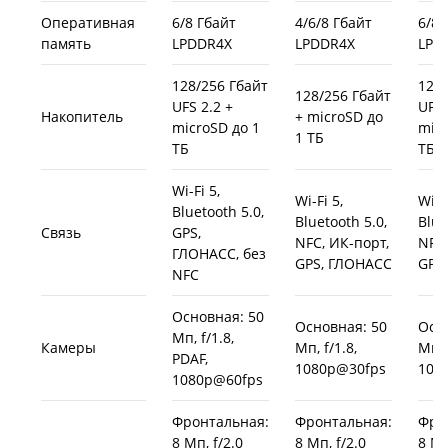
Оперативная
6/8 Гбайт
4/6/8 Гбайт
6/8 
память
LPDDR4X
LPDDR4X
LPD
128/256 Гбайт
128/
128/256 Гбайт
UFS 2.2 +
UFS 
Накопитель
+ microSD до
microSD до 1
micr
1 ТБ
ТБ
ТБ
Wi-Fi 5,
Wi-Fi 5,
Wi-Fi
Bluetooth 5.0,
Bluetooth 5.0,
Blue
Связь
GPS,
NFC, ИК-порт,
NFC,
ГЛОНАСС, без
GPS, ГЛОНАСС
GPS
NFC
Основная: 50
Основная: 50
Осн
Мп, f/1.8,
Камеры
Мп, f/1.8,
Мп, 
PDAF,
1080p@30fps
108
1080p@60fps
Фронтальная:
Фронтальная:
Фро
8 Мп, f/2.0
8 Мп, f/2.0
8 Мп