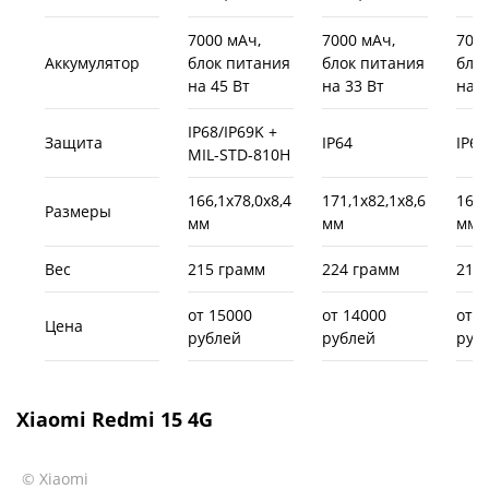
7000 мАч,
7000 мАч,
7000
Аккумулятор
блок питания
блок питания
бло
на 45 Вт
на 33 Вт
на 3
IP68/IP69K +
Защита
IP64
IP64
MIL-STD-810H
166,1х78,0х8,4
171,1х82,1х8,6
169,
Размеры
мм
мм
мм
Вес
215 грамм
224 грамм
214
от 15000
от 14000
от 1
Цена
рублей
рублей
руб
Xiaomi Redmi 15 4G
© Xiaomi