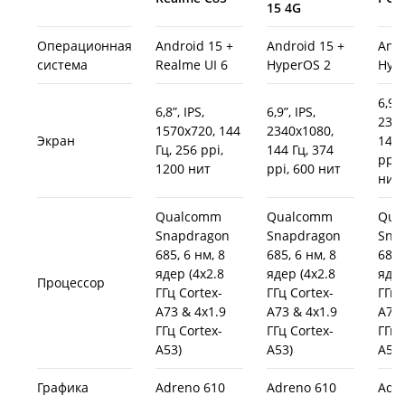
15 4G
Операционная
Android 15 +
Android 15 +
Andr
система
Realme UI 6
HyperOS 2
Hyp
6,9”,
6,8”, IPS,
6,9”, IPS,
2340
1570х720, 144
2340х1080,
Экран
144 
Гц, 256 ppi,
144 Гц, 374
ppi,
1200 нит
ppi, 600 нит
нит
Qualcomm
Qualcomm
Qua
Snapdragon
Snapdragon
Sna
685, 6 нм, 8
685, 6 нм, 8
685,
ядер (4х2.8
ядер (4х2.8
ядер
Процессор
ГГц Cortex-
ГГц Cortex-
ГГц 
A73 & 4х1.9
A73 & 4х1.9
A73 
ГГц Cortex-
ГГц Cortex-
ГГц 
A53)
A53)
A53)
Графика
Adreno 610
Adreno 610
Adr