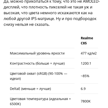
Да, можно прикопаться к тому, что это не AMOLED-
дисплей, что плотность пикселей не такая уж и
высокая, что цвета немного искажаются как на
любой другой IPS-матрице. Ну и про подбородок
снизу нельзя не сказать.
Realme
C85
Максимальный уровень яркости
477 кд/м2
Контрастность (больше = лучше)
1200:1
Цветовой охват (sRGB) (90-100% —
~85%
идеал)
DeltaE (меньше = лучше)
6.9
Цветовая температура (идеальная =
7800K
6500К)