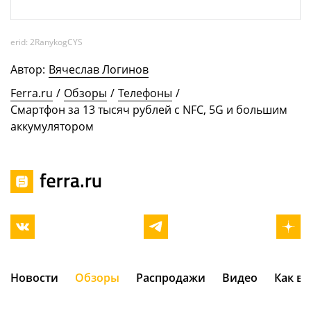
erid:
2RanykogCYS
Автор:
Вячеслав Логинов
Ferra.ru
/
Обзоры
/
Телефоны
/
Смартфон за 13 тысяч рублей с NFC, 5G и большим
аккумулятором
Новости
Обзоры
Распродажи
Видео
Как в