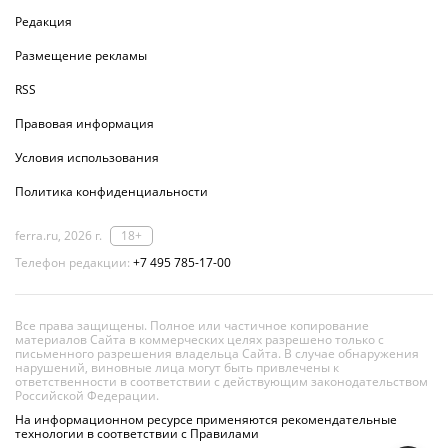
Редакция
Размещение рекламы
RSS
Правовая информация
Условия использования
Политика конфиденциальности
ferra.ru, 2026 г.
18+
Телефон редакции:
+7 495 785-17-00
Все права защищены. Полное или частичное копирование
материалов Сайта в коммерческих целях разрешено только с
письменного разрешения владельца Сайта. В случае обнаружения
нарушений, виновные лица могут быть привлечены к
ответственности в соответствии с действующим законодательством
Российской Федерации.
На информационном ресурсе применяются рекомендательные
технологии в соответствии с Правилами