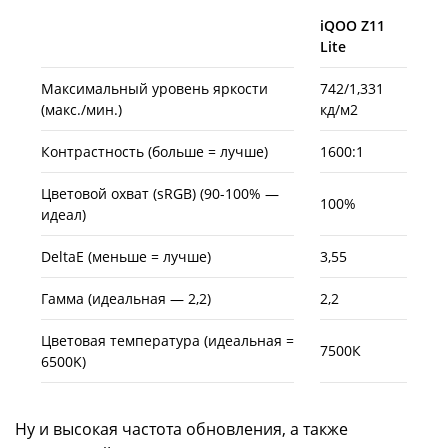
iQOO Z11
Lite
Максимальный уровень яркости
742/1,331
(макс./мин.)
кд/м2
Контрастность (больше = лучше)
1600:1
Цветовой охват (sRGB) (90-100% —
100%
идеал)
DeltaE (меньше = лучше)
3,55
Гамма (идеальная — 2,2)
2,2
Цветовая температура (идеальная =
7500К
6500K)
Ну и высокая частота обновления, а также