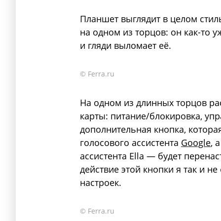
Планшет выглядит в целом стил
на одном из торцов: он как-то у
и гляди выломает её.
© Ferra.ru
На одном из длинных торцов рас
карты: питание/блокировка, уп
дополнительная кнопка, котора
голосового ассистента
Google
, 
ассистента Ella — будет перена
действие этой кнопки я так и н
настроек.
© Ferra.ru