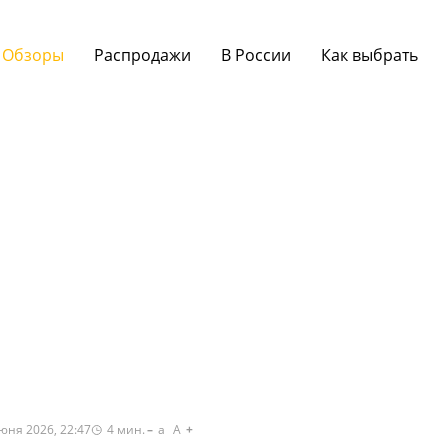
Обзоры
Распродажи
В России
Как выбрать
юня 2026, 22:47
4
мин.
a
A