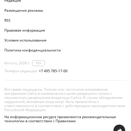
Редакция
Размещение рекламы
RSS
Правовая информация
Условия использования
Политика конфиденциальности
ferra.ru, 2026 г.
18+
Телефон редакции:
+7 495 785-17-00
Все права защищены. Полное или частичное копирование
материалов Сайта в коммерческих целях разрешено только с
письменного разрешения владельца Сайта. В случае обнаружения
нарушений, виновные лица могут быть привлечены к
ответственности в соответствии с действующим законодательством
Российской Федерации.
На информационном ресурсе применяются рекомендательные
технологии в соответствии с Правилами