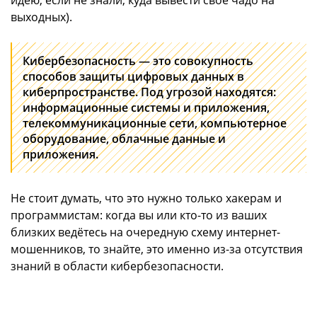
идею, если не знали, куда вывести своё чадо на
выходных).
Кибербезопасность — это совокупность
способов защиты цифровых данных в
киберпространстве. Под угрозой находятся:
информационные системы и приложения,
телекоммуникационные сети, компьютерное
оборудование, облачные данные и
приложения.
Не стоит думать, что это нужно только хакерам и
программистам: когда вы или кто-то из ваших
близких ведётесь на очередную схему интернет-
мошенников, то знайте, это именно из-за отсутствия
знаний в области кибербезопасности.