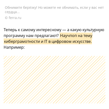
Обнимите берёзку! Но можете не обнимать, если у вас нет
сердца...
© ferra.ru
Теперь к самому интересному — а какую культурную
программу нам предлагают?
Научпоп на тему
киберграмотности и IT в цифровом искусстве.
Например: