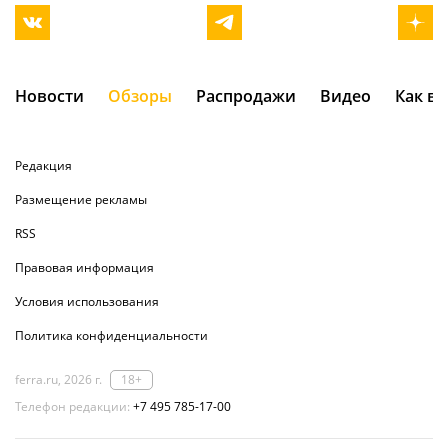
Новости
Обзоры
Распродажи
Видео
Как в
Редакция
Размещение рекламы
RSS
Правовая информация
Условия использования
Политика конфиденциальности
ferra.ru, 2026 г.
18+
Телефон редакции:
+7 495 785-17-00