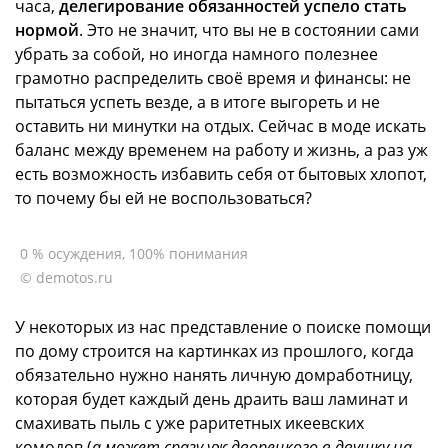
часа,
делегирование обязанностей успело стать
нормой
. Это не значит, что вы не в состоянии сами
убрать за собой, но иногда намного полезнее
грамотно распределить своё время и финансы: не
пытаться успеть везде, а в итоге выгореть и не
оставить ни минутки на отдых. Сейчас в моде искать
баланс между временем на работу и жизнь, а раз уж
есть возможность избавить себя от бытовых хлопот,
то почему бы ей не воспользоваться?
0 % осуждения, 100% понимания
© demotos.ru
У некоторых из нас представление о поиске помощи
по дому строится на картинках из прошлого, когда
обязательно нужно нанять личную домработницу,
которая будет каждый день драить ваш ламинат и
смахивать пыль с уже раритетных икеевских
комодов (
а может сразу уж дворецкого в двушку на