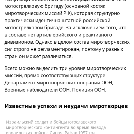
мотострелковую бригаду (основной костяк
миротворческих миссий РФ), которая структурно
практически идентична штатной российской
мотострелковой бригаде. За исключением того, что
в составе нет артиллерийского и реактивного
дивизионов. Однако в целом состав миротворческих
сил строго не регламентирован, поэтому у разных
стран он может различаться.
Всего можно выделить три уровня миротворческих
миссий, прямо соответствующих структуре —
Департамент миротворческих операций ООН,
Военные наблюдатели ООН, Полиция ООН.
Известные успехи и неудачи миротворцев
Израильский солдат и бойцы югославского
миротворческого контингента во время вывода
израильских войск с Синая, Рафах 1957 год