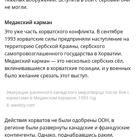
не могли.
Медакский карман
Это уже часть хорватского конфликта. В сентябре
1993 хорватские силы предприняли наступление на
территорию Сербской Краины, сербского
самопровозглашенного государства в Хорватии.
Медакский карман — это несколько сербских сёл,
вклинивавшиеся в хорватские позиции, и у военных
было желание срезать этот выступ.
Эвакуация раненного канадского миротворца после боя с
хорватами в Медакском кармане, 1993 год
© weebly.com
Действия хорватов не были одобрены ООН, в
регионе были развернуты канадские и французские
контингенты. Однако, поднабравшись ракии,