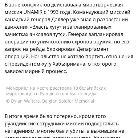
В зоне конфликтов действовала миротворческая
миссия UNAMIR c 1993 года. Командующий миссией
канадский генерал Даллер уже знал о разрастании
движения «Власть хуту» и запланированных
зачистках анклавов тутси. Генерал запланировал
операции по уничтожению схронов оружия, но его
запрос на рейды блокировал Департамент
операций. Начальство не хотело портить отношения
с президентом-хуту Хабьяримана, от которого
зависел мирный процесс.
Мемориал на месте расстрела 10 бельгийских
миротворцев в Руанде во время геноцида
© Dylan Walters. Belgian Soldier Memorial
В итоге время было потеряно, кроме того
руандийские сотрудники миссии подвергались
нападениям, многие были убиты, а выжившие не