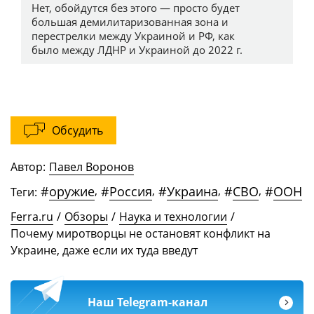
Обсудить
Автор:
Павел Воронов
#
оружие
,
#
Россия
,
#
Украина
,
#
СВО
,
#
ООН
Теги:
Ferra.ru
/
Обзоры
/
Наука и технологии
/
Почему миротворцы не остановят конфликт на
Украине, даже если их туда введут
Наш Telegram-канал