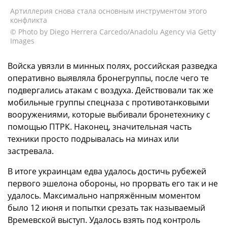
Артиллерия снова стала основным инструментом этого
конфликта
© Photo by Diego Herrera Carcedo/Anadolu Agency via Getty
Images
Войска увязли в минных полях, российская разведка
оперативно выявляла бронегруппы, после чего те
подвергались атакам с воздуха. Действовали так же
мобильные группы спецназа с противотанковыми
вооружениями, которые выбивали бронетехнику с
помощью ПТРК. Наконец, значительная часть
техники просто подрывалась на минах или
застревала.
В итоге украинцам едва удалось достичь рубежей
первого эшелона обороны, но прорвать его так и не
удалось. Максимально напряжённым моментом
было 12 июня и попытки срезать так называемый
Времевской выступ. Удалось взять под контроль