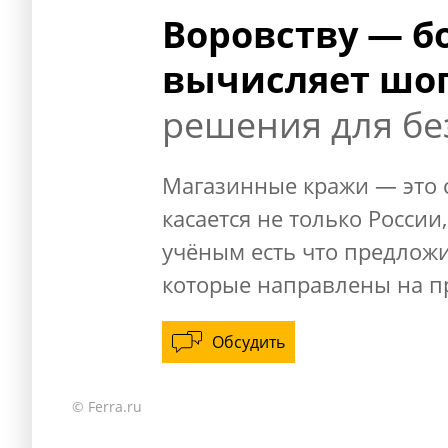
Воровству — б
вычисляет шо
решения для бе
Магазинные кражи — это 
касается не только России
учёным есть что предложи
которые направлены на п
Обсудить
© Ferra.ru