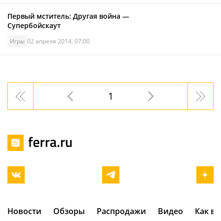
Первый мститель: Другая война —
Супербойскаут
Игры
02 апреля 2014, 07:00
1
Новости
Обзоры
Распродажи
Видео
Как в