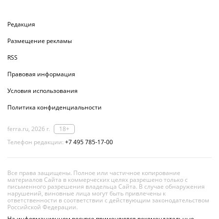
Редакция
Размещение рекламы
RSS
Правовая информация
Условия использования
Политика конфиденциальности
ferra.ru, 2026 г.
18+
Телефон редакции:
+7 495 785-17-00
Все права защищены. Полное или частичное копирование
материалов Сайта в коммерческих целях разрешено только с
письменного разрешения владельца Сайта. В случае обнаружения
нарушений, виновные лица могут быть привлечены к
ответственности в соответствии с действующим законодательством
Российской Федерации.
На информационном ресурсе применяются рекомендательные