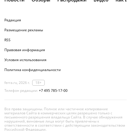
Редакция
Размещение рекламы
RSS
Правовая информация
Условия использования
Политика конфиденциальности
ferra.ru, 2026 г.
18+
Телефон редакции:
+7 495 785-17-00
Все права защищены. Полное или частичное копирование
материалов Сайта в коммерческих целях разрешено только с
письменного разрешения владельца Сайта. В случае обнаружения
нарушений, виновные лица могут быть привлечены к
ответственности в соответствии с действующим законодательством
Российской Федерации.