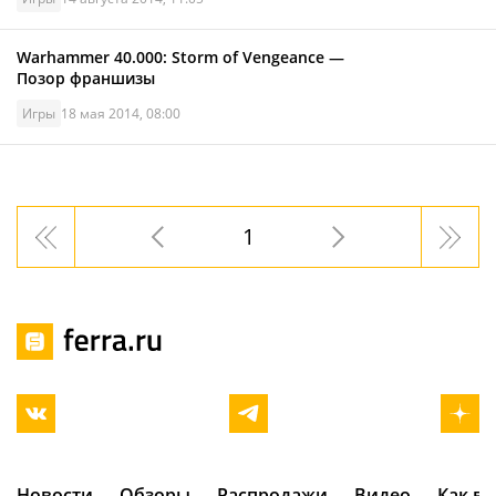
Warhammer 40.000: Storm of Vengeance —
Позор франшизы
Игры
18 мая 2014, 08:00
1
Новости
Обзоры
Распродажи
Видео
Как в