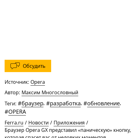
Обсудить
Источник:
Opera
Автор:
Максим Многословный
#
браузер
,
#
разработка
,
#
обновление
,
Теги:
#
OPERA
Ferra.ru
/
Новости
/
Приложения
/
Браузер Opera GX представил «паническую» кнопку,
которая спасет вас от неловких моментов