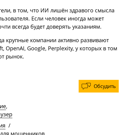
ели, в том, что ИИ лишён здравого смысла
ьзователя. Если человек иногда может
чти всегда будет доверять указаниям.
гда крупные компании активно развивают
 OpenAI, Google, Perplexity, у которых в том
от рынок.
Обсудить
ие
,
аузер
ия
/
 для мошенников