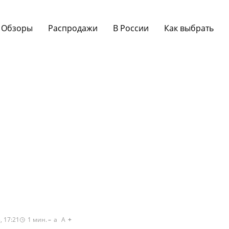
Обзоры
Распродажи
В России
Как выбрать
, 17:21
1
мин.
a
A