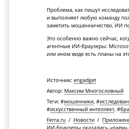
Проблема, как пишут исследоват
и выполняет любую команду пол
заметить мошенничество, ИИ по
Это особенно важно сейчас, ко
агентные ИИ-браузеры: Microsoft,
или ином виде есть планы на эт
Источник:
engadget
Автор:
Максим Многословный
Теги:
#
мошенники
,
#
исследован
#
искусственный интеллект
,
#
бр
Ferra.ru
/
Новости
/
Приложен
ИИ-браузеры оказались «раем»