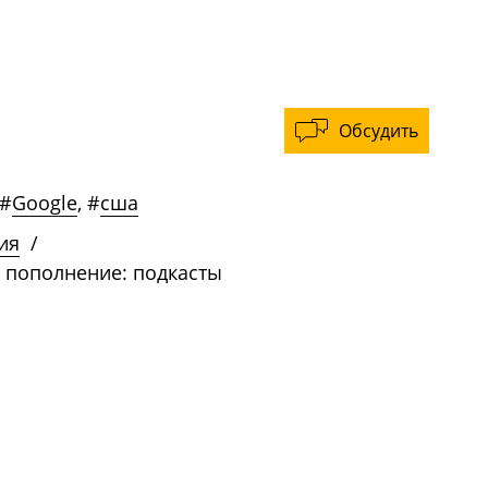
Обсудить
#
Google
,
#
сша
ия
/
 пополнение: подкасты