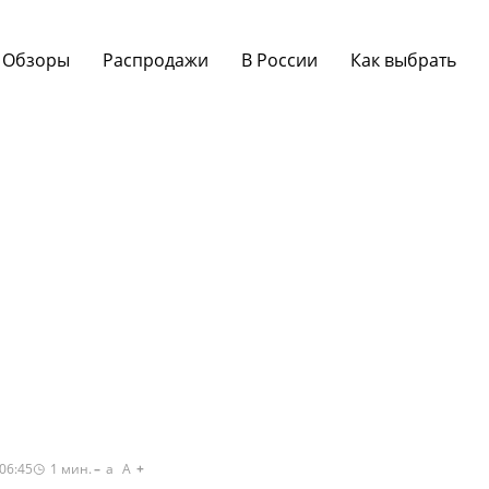
Обзоры
Распродажи
В России
Как выбрать
06:45
1
мин.
a
A