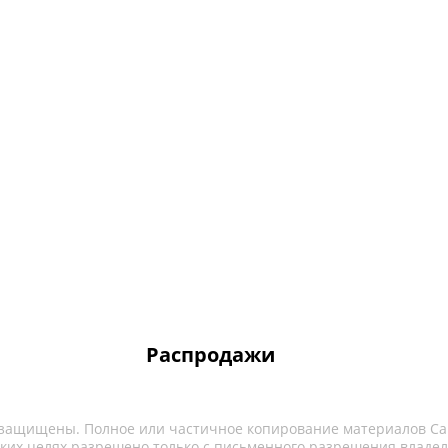
Распродажи
 защищены. Полное или частичное копирование материалов Са
ких целях разрешено только с письменного разрешения владел