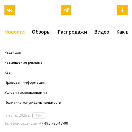
Новости
Обзоры
Распродажи
Видео
Как в
Редакция
Размещение рекламы
RSS
Правовая информация
Условия использования
Политика конфиденциальности
ferra.ru, 2026 г.
18+
Телефон редакции:
+7 495 785-17-00