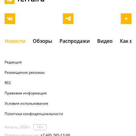
Новости
Обзоры
Распродажи
Видео
Как в
Редакция
Размещение рекламы
RSS
Правовая информация
Условия использования
Политика конфиденциальности
ferra.ru, 2026 г.
18+
Телефон редакции:
+7 495 785-17-00