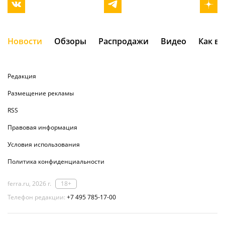
Новости
Обзоры
Распродажи
Видео
Как в
Редакция
Размещение рекламы
RSS
Правовая информация
Условия использования
Политика конфиденциальности
ferra.ru, 2026 г.
18+
Телефон редакции:
+7 495 785-17-00