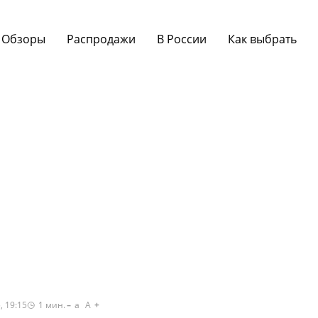
Обзоры
Распродажи
В России
Как выбрать
, 19:15
1
мин.
a
A