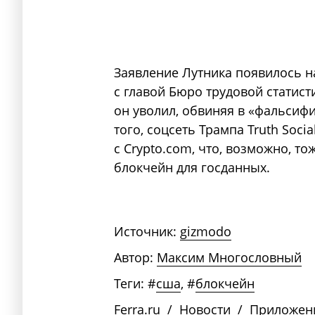
Заявление Лутника появилось н
с главой Бюро трудовой статис
он уволил, обвиняя в «фальсифи
того, соцсеть Трампа Truth Soci
с Crypto.com, что, возможно, т
блокчейн для госданных.
Источник:
gizmodo
Автор:
Максим Многословный
Теги:
#
сша
,
#
блокчейн
Ferra.ru
/
Новости
/
Приложен