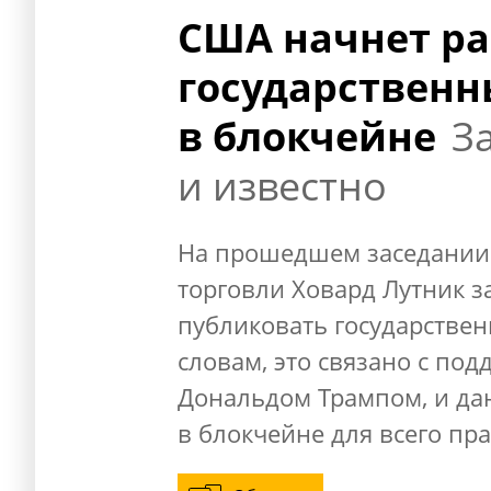
США начнет р
государственн
в блокчейне
З
и известно
На прошедшем заседании
торговли Ховард Лутник з
публиковать государствен
словам, это связано с по
Дональдом Трампом, и да
в блокчейне для всего пр