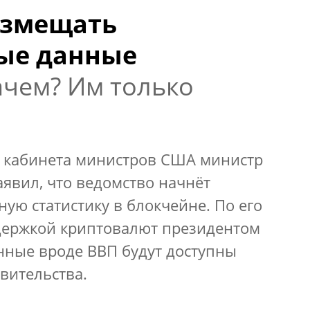
азмещать
ые данные
ачем? Им только
 кабинета министров США министр
аявил, что ведомство начнёт
ную статистику в блокчейне. По его
ддержкой криптовалют президентом
нные вроде ВВП будут доступны
авительства.