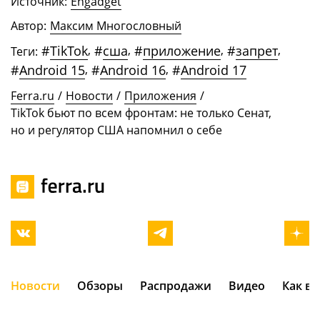
Источник:
Engadget
Автор:
Максим Многословный
#
TikTok
,
#
сша
,
#
приложение
,
#
запрет
,
Теги:
#
Android 15
,
#
Android 16
,
#
Android 17
Ferra.ru
/
Новости
/
Приложения
/
TikTok бьют по всем фронтам: не только Сенат,
но и регулятор США напомнил о себе
Новости
Обзоры
Распродажи
Видео
Как в