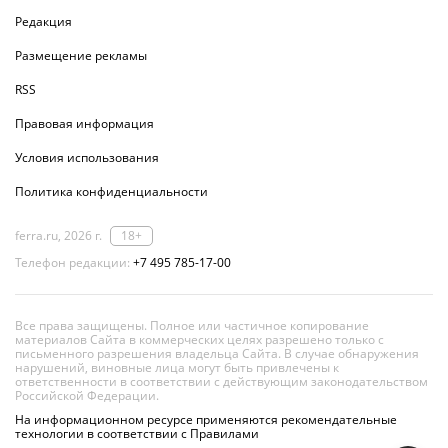
Редакция
Размещение рекламы
RSS
Правовая информация
Условия использования
Политика конфиденциальности
ferra.ru, 2026 г.
18+
Телефон редакции:
+7 495 785-17-00
Все права защищены. Полное или частичное копирование
материалов Сайта в коммерческих целях разрешено только с
письменного разрешения владельца Сайта. В случае обнаружения
нарушений, виновные лица могут быть привлечены к
ответственности в соответствии с действующим законодательством
Российской Федерации.
На информационном ресурсе применяются рекомендательные
технологии в соответствии с Правилами